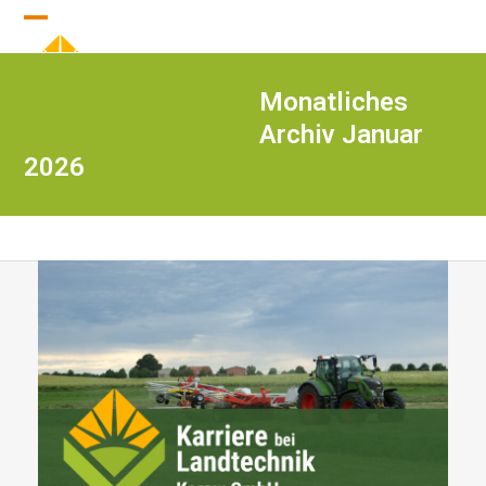
Skip
Open
Close
to
content
mobile
mobile
Monatliches
menu
menu
Archiv Januar
2026